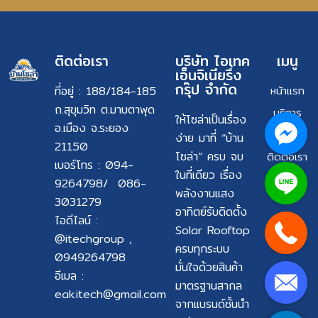
ติดต่อเรา
บริษัท ไอเทค
เมนู
เอ็นจิเนียรึ่ง
กรุ๊ป จำกัด
ที่อยู่ : 188/184-185
หน้าแรก
ถ.สุขุมวิท ต.มาบตาพุด
บริการ
ให้โซล่าเป็นเรื่อง
อ.เมือง จ.ระยอง
ผลงาน
ง่าย มาที่ “บ้าน
21150
โซล่า” ครบ จบ
ติดต่อเรา
เบอร์โทร : 094-
ในที่เดียว เรื่อง
9264798/ 086-
พลังงานแสง
3031279
อาทิตย์รับติดตั้ง
ไอดีไลน์ :
Solar Rooftop
@itechgroup ,
ครบทุกระบบ
0949264798
มั่นใจด้วยสินค้า
อีเมล :
มาตรฐานสากล
eak.itech@gmail.com
จากแบรนด์ชั้นนำ