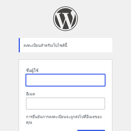
ช่อง
ลง
ทะเบียน
ลงทะเบียนสำหรับเว็บไซต์นี้
ชื่อผู้ใช้
อีเมล
การยืนยันการลงทะเบียนจะถูกส่งไปที่อีเมลของ
คุณ