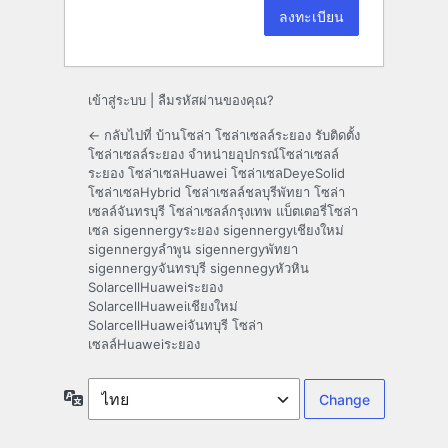
เข้าสู่ระบบ
|
ลืมรหัสผ่านของคุณ?
← กลับไปที่ บ้านโซล่า โซล่าเซลล์ระยอง รับติดตั้ง
โซล่าเซลล์ระยอง จำหน่ายอุปกรณ์โซล่าเซลล์
ระยอง โซล่าเซลHuawei โซล่าเซลDeyeSolid
โซล่าเซลHybrid โซล่าเซลล์ชลบุรีพัทยา โซล่า
เซลล์จันทรบุรี โซล่าเซลล์กรุงเทพ แบ็ตเตอรี่โซล่า
เซล sigennergyระยอง sigennergyเชียงใหม่
sigennergyลำพูน sigennergyพัทยา
sigennergyจันทรบุรี sigennegyหัวหิน
SolarcellHuaweiระยอง
SolarcellHuaweiเชียงใหม่
SolarcellHuaweiจันทบุรี โซล่า
เซลล์Huaweiระยอง
ภาษา