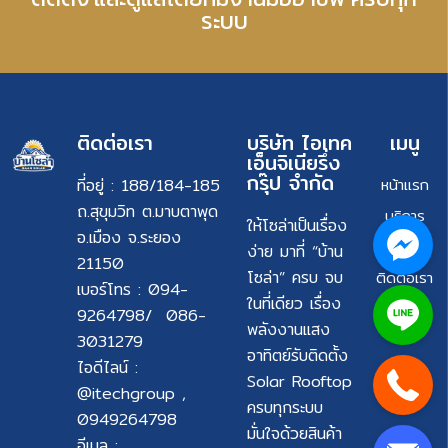
ระบบ
ติดต่อเรา
บริษัท ไอเทค
เมนู
เอ็นจิเนียรึ่ง
กรุ๊ป จำกัด
ที่อยู่ : 188/184-185
หน้าแรก
ถ.สุขุมวิท ต.มาบตาพุด
บริการ
ให้โซล่าเป็นเรื่อง
อ.เมือง จ.ระยอง
ผลงาน
ง่าย มาที่ “บ้าน
21150
โซล่า” ครบ จบ
ติดต่อเรา
เบอร์โทร : 094-
ในที่เดียว เรื่อง
9264798/ 086-
พลังงานแสง
3031279
อาทิตย์รับติดตั้ง
ไอดีไลน์ :
Solar Rooftop
@itechgroup ,
ครบทุกระบบ
0949264798
มั่นใจด้วยสินค้า
อีเมล :