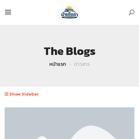
The Blogs
หน้าแรก
ข่าวสาร
Show Sidebar