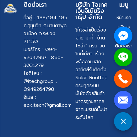
ติดต่อเรา
บริษัท ไอเทค
เมนู
เอ็นจิเนียรึ่ง
กรุ๊ป จำกัด
ที่อยู่ : 188/184-185
หน้าแรก
ถ.สุขุมวิท ต.มาบตาพุด
บริการ
ให้โซล่าเป็นเรื่อง
อ.เมือง จ.ระยอง
ผลงาน
ง่าย มาที่ “บ้าน
21150
โซล่า” ครบ จบ
ติดต่อเรา
เบอร์โทร : 094-
ในที่เดียว เรื่อง
9264798/ 086-
พลังงานแสง
3031279
อาทิตย์รับติดตั้ง
ไอดีไลน์ :
Solar Rooftop
@itechgroup ,
ครบทุกระบบ
0949264798
มั่นใจด้วยสินค้า
อีเมล :
มาตรฐานสากล
eak.itech@gmail.com
จากแบรนด์ชั้นนำ
ระดับโลก