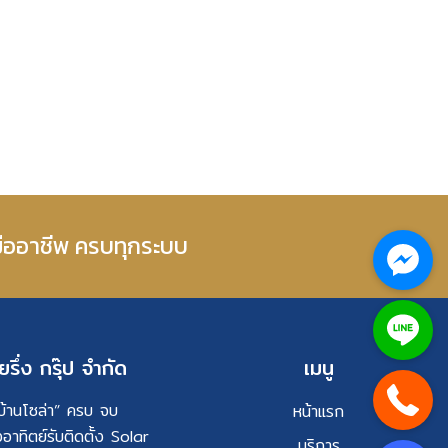
มืออาชีพ ครบทุกระบบ
ยรึ่ง กรุ๊ป จำกัด
เมนู
่ “บ้านโซล่า” ครบ จบ
หน้าแรก
งอาทิตย์รับติดตั้ง Solar
บริการ